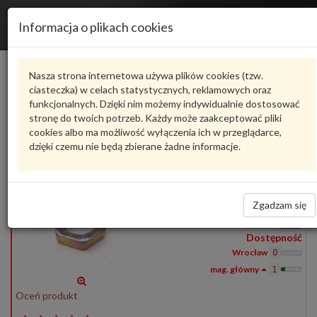
Informacja o plikach cookies
115930710
VAG
Nasza strona internetowa używa plików cookies (tzw.
ciasteczka) w celach statystycznych, reklamowych oraz
Produkty
funkcjonalnych. Dzięki nim możemy indywidualnie dostosować
1
stronę do twoich potrzeb. Każdy może zaakceptować pliki
Pokaż pełny opis
Zadaj pytanie o produkt
cookies albo ma możliwość wyłączenia ich w przeglądarce,
dzięki czemu nie będą zbierane żadne informacje.
115930710
VAG
- produkt oryginalny VW AUDI SEAT SKODA
115930710
NAKRETKA.
2,41 zł
Zgadzam się
Wprowadź
ilość
Dostępność
Wrocław
0
1
Oceń produkt