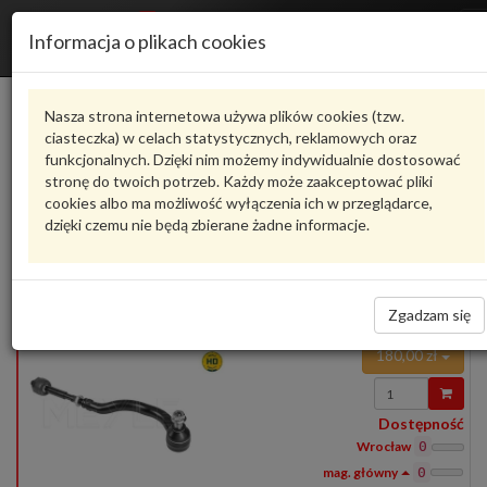
Informacja o plikach cookies
116 030 8261/HD
MEYLE
Nasza strona internetowa używa plików cookies (tzw.
Producent
Dostępne
Cena
ciasteczka) w celach statystycznych, reklamowych oraz
funkcjonalnych. Dzięki nim możemy indywidualnie dostosować
stronę do twoich potrzeb. Każdy może zaakceptować pliki
Produkty
1
cookies albo ma możliwość wyłączenia ich w przeglądarce,
dzięki czemu nie będą zbierane żadne informacje.
Pokaż pełny opis
Zadaj pytanie o produkt
116 030 8261/HD
MEYLE
116 030 8261/HD
DRĄŻEK KIER. VW SHARAN LE KPL. ZE WSPOM.95-
Zgadzam się
HD 4 LATA GWARANCJI!
GALAXY (WGR)
180,00 zł
Wprowadź
ilość
Dostępność
Wrocław
0
0