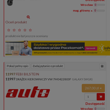
Wrocław
0
0
Oceń produkt
produkt nie był jeszcze oceniany
Pokaż pełny opis
Zadaj pytanie o produkt
11997
FEBI BILSTEIN
11997
DRĄŻEK KIEROWNICZY VW 7M0422803F
GALAXY (WGR)
267,00 zł
Wprowadź
ilość
Dostępność
Wrocław
0