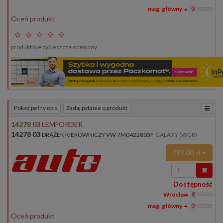
0
Oceń produkt
produkt nie był jeszcze oceniany
Pokaż pełny opis
Zadaj pytanie o produkt
14278 03
LEMFORDER
14278 03
DRĄŻEK KIEROWNICZY VW 7M0422803F
GALAXY (WGR)
289,00 zł
Wprowadź
ilość
Dostępność
Wrocław
0
0
Oceń produkt