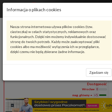
Informacja o plikach cookies
1P0945105B
VAG
Nasza strona internetowa używa plików cookies (tzw.
ciasteczka) w celach statystycznych, reklamowych oraz
Produkty
funkcjonalnych. Dzięki nim możemy indywidualnie dostosować
1
stronę do twoich potrzeb. Każdy może zaakceptować pliki
Pokaż pełny opis
Zadaj pytanie o produkt
cookies albo ma możliwość wyłączenia ich w przeglądarce,
dzięki czemu nie będą zbierane żadne informacje.
1P0945105B
VAG
- produkt oryginalny VW AUDI SEAT SKODA
1P0945105B
Światełko odblaskowe
81,01 zł
Zgadzam się
Wprowadź
ilość
Dostępność
Wrocław
0
>5