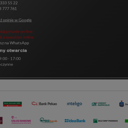
 333 55 22
3 777 761
ź opinie w Google
daj pytanie on-line
k a question online
isz na WhatsApp
ny otwarcia
 9:00 - 17:00
eczynne