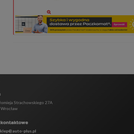
s
tłomieja Strachowskiego 27A
 Wrocław
 kontaktowe
sklep@auto-plus.pl