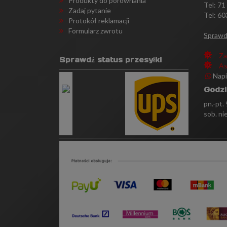
Produkty do porównania
Tel:
71
Zadaj pytanie
Tel: 60
Protokół reklamacji
Formularz zwrotu
Sprawd
Za
Sprawdź status przesyłki
As
Nap
Godzi
pn.-pt.
sob. ni