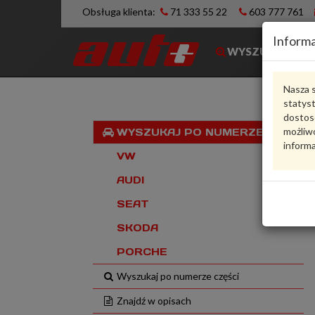
Obsługa klienta:
71 333 55 22
603 777 761
Informa
WYSZUKIWARK
Nasza s
statys
dostos
możliwo
WYSZUKAJ PO NUMERZE VIN
informa
VW
AUDI
SEAT
SKODA
PORCHE
Wyszukaj po numerze części
Znajdź w opisach