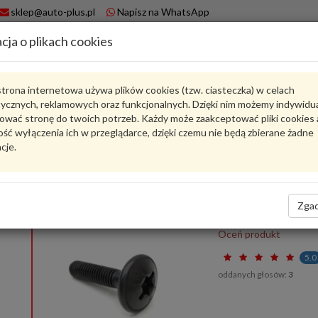
sklep@auto-plus.pl
Napisz na WhatsApp
cja o plikach cookies
A
Koszyk
trona internetowa używa plików cookies (tzw. ciasteczka) w celach
tycznych, reklamowych oraz funkcjonalnych. Dzięki nim możemy indywidu
1P0945246A
VAG
ować stronę do twoich potrzeb. Każdy może zaakceptować pliki cookies 
ść wyłączenia ich w przeglądarce, dzięki czemu nie będą zbierane żadne
Produkty
cje.
1
Pokaż pełny opis
Zadaj pytanie o produkt
1P0945246A
VAG
- produkt oryginalny VW AUDI SEAT SKODA
Zgad
1P0945246A
Blachowkręt z łbem torx
Oceń produkt
5.0
oddanych głosów:
3