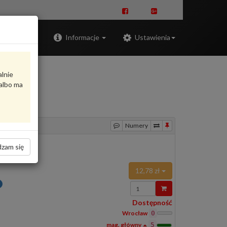
Zaloguj
Informacje
Ustawienia
alnie
albo ma
Numery
zam się
12,78 zł
Wprowadź
ilość
Dostępność
Wrocław
0
5