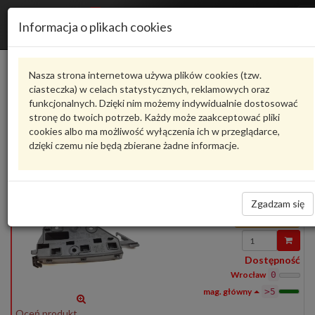
Informacja o plikach cookies
1Q0807049B
VAG
Nasza strona internetowa używa plików cookies (tzw.
Producent
Dostępne
Cena
ciasteczka) w celach statystycznych, reklamowych oraz
funkcjonalnych. Dzięki nim możemy indywidualnie dostosować
stronę do twoich potrzeb. Każdy może zaakceptować pliki
Produkty
1
cookies albo ma możliwość wyłączenia ich w przeglądarce,
dzięki czemu nie będą zbierane żadne informacje.
Pokaż pełny opis
Zadaj pytanie o produkt
1Q0807049B
VAG
- produkt oryginalny VW AUDI SEAT SKODA
1Q0807049B
Prowadnica
Zgadzam się
139,38 zł
Wprowadź
ilość
Dostępność
Wrocław
0
>5
Oceń produkt