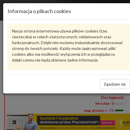
Informacja o plikach cookies
1Q0871328A
VAG
Nasza strona internetowa używa plików cookies (tzw.
ciasteczka) w celach statystycznych, reklamowych oraz
Produkty
funkcjonalnych. Dzięki nim możemy indywidualnie dostosować
1
stronę do twoich potrzeb. Każdy może zaakceptować pliki
Pokaż pełny opis
Zadaj pytanie o produkt
cookies albo ma możliwość wyłączenia ich w przeglądarce,
dzięki czemu nie będą zbierane żadne informacje.
1Q0871328A
VAG
- produkt oryginalny VW AUDI SEAT SKODA
1Q0871328A
1 zestaw cięgien osłony przeciwsłoneczne
517,03 zł
Zgadzam się
Wprowadź
ilość
Dostępność
Wrocław
0
>5