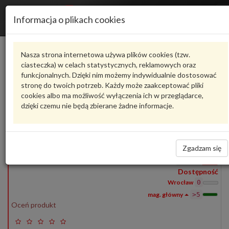
Informacja o plikach cookies
1S0010008F
VAG
Nasza strona internetowa używa plików cookies (tzw.
ciasteczka) w celach statystycznych, reklamowych oraz
Produkty
funkcjonalnych. Dzięki nim możemy indywidualnie dostosować
1
stronę do twoich potrzeb. Każdy może zaakceptować pliki
Pokaż pełny opis
Zadaj pytanie o produkt
cookies albo ma możliwość wyłączenia ich w przeglądarce,
dzięki czemu nie będą zbierane żadne informacje.
1S0010008F
VAG
- produkt oryginalny VW AUDI SEAT SKODA
1S0010008F
TABLICZKA
6,00 zł
Zgadzam się
Wprowadź
ilość
Dostępność
Wrocław
0
>5
Oceń produkt