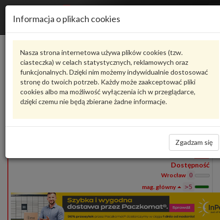
Informacja o plikach cookies
1S0711265B
VAG
Nasza strona internetowa używa plików cookies (tzw.
ciasteczka) w celach statystycznych, reklamowych oraz
Produkty
funkcjonalnych. Dzięki nim możemy indywidualnie dostosować
1
stronę do twoich potrzeb. Każdy może zaakceptować pliki
Pokaż pełny opis
Zadaj pytanie o produkt
cookies albo ma możliwość wyłączenia ich w przeglądarce,
dzięki czemu nie będą zbierane żadne informacje.
1S0711265B
VAG
- produkt oryginalny VW AUDI SEAT SKODA
1S0711265B
Cięgno
504,19 zł
Zgadzam się
Wprowadź
ilość
Dostępność
Wrocław
0
>5