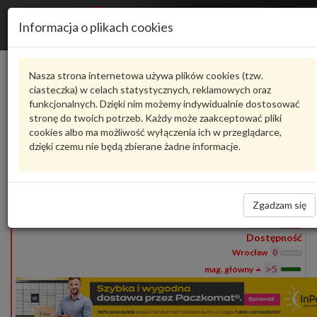
Informacja o plikach cookies
1S0807109D
VAG
Nasza strona internetowa używa plików cookies (tzw.
ciasteczka) w celach statystycznych, reklamowych oraz
Produkty
funkcjonalnych. Dzięki nim możemy indywidualnie dostosować
1
stronę do twoich potrzeb. Każdy może zaakceptować pliki
Pokaż pełny opis
Zadaj pytanie o produkt
cookies albo ma możliwość wyłączenia ich w przeglądarce,
dzięki czemu nie będą zbierane żadne informacje.
1S0807109D
VAG
- produkt oryginalny VW AUDI SEAT SKODA
1S0807109D
Belka przednia
1 574,29 zł
Zgadzam się
Wprowadź
ilość
Dostępność
Wrocław
0
>5