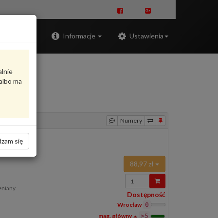
Zaloguj
Informacje
Ustawienia
alnie
albo ma
Numery
zam się
88,97 zł
Wprowadź
ilość
eniany
Dostępność
Wrocław
0
>5