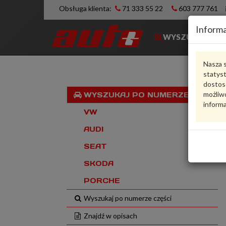
Obsługa klienta:
71 333 55 22
603 777 761
Informa
WYSZUKIWARK
Nasza s
statys
dostos
możliwo
WYSZUKAJ PO NUMERZE VIN
informa
VW
AUDI
SEAT
SKODA
PORCHE
Wyszukaj po numerze części
Znajdź w opisach