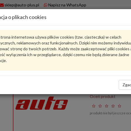
sklep@auto-plus.pl
Napisz na WhatsApp
cja o plikach cookies
A
Koszyk
trona internetowa używa plików cookies (tzw. ciasteczka) w celach
tycznych, reklamowych oraz funkcjonalnych. Dzięki nim możemy indywidu
1S0807183A
VAG
ować stronę do twoich potrzeb. Każdy może zaakceptować pliki cookies 
ść wyłączenia ich w przeglądarce, dzięki czemu nie będą zbierane żadne
Produkty
cje.
1
Pokaż pełny opis
Zadaj pytanie o produkt
1S0807183A
VAG
- produkt oryginalny VW AUDI SEAT SKODA
Zgad
1S0807183A
PROWADNICA
Oceń produkt
produkt nie był jeszcze oc