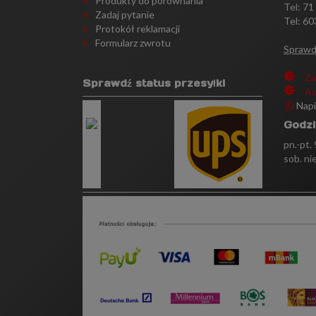
Produkty do porównania
Tel:
71
Zadaj pytanie
Tel: 60
Protokół reklamacji
Formularz zwrotu
Sprawd
Za
Sprawdź status przesyłki
As
Nap
Godzi
pn.-pt.
sob. ni