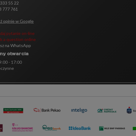
 333 55 22
3 777 761
ź opinie w Google
daj pytanie on-line
k a question online
isz na WhatsApp
ny otwarcia
 9:00 - 17:00
eczynne