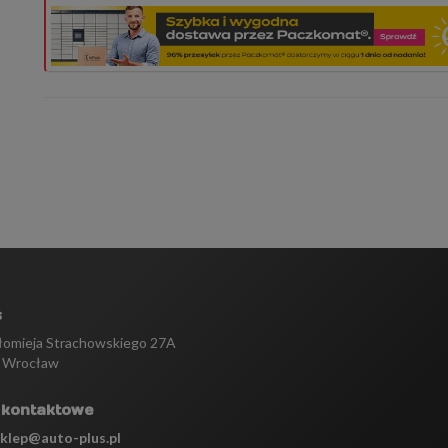
s
tłomieja Strachowskiego 27A
 Wrocław
 kontaktowe
sklep@auto-plus.pl