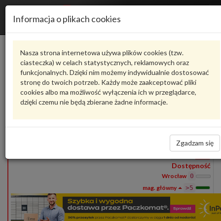
Informacja o plikach cookies
1S0809961H
VAG
Nasza strona internetowa używa plików cookies (tzw.
ciasteczka) w celach statystycznych, reklamowych oraz
Produkty
funkcjonalnych. Dzięki nim możemy indywidualnie dostosować
1
stronę do twoich potrzeb. Każdy może zaakceptować pliki
Pokaż pełny opis
Zadaj pytanie o produkt
cookies albo ma możliwość wyłączenia ich w przeglądarce,
dzięki czemu nie będą zbierane żadne informacje.
1S0809961H
VAG
- produkt oryginalny VW AUDI SEAT SKODA
1S0809961H
nadkole
260,86 zł
Zgadzam się
Wprowadź
ilość
Dostępność
Wrocław
0
>5