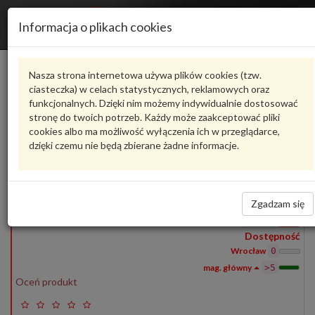
Informacja o plikach cookies
1S0813301B
VAG
Nasza strona internetowa używa plików cookies (tzw.
ciasteczka) w celach statystycznych, reklamowych oraz
Produkty
funkcjonalnych. Dzięki nim możemy indywidualnie dostosować
1
stronę do twoich potrzeb. Każdy może zaakceptować pliki
Pokaż pełny opis
Zadaj pytanie o produkt
cookies albo ma możliwość wyłączenia ich w przeglądarce,
dzięki czemu nie będą zbierane żadne informacje.
1S0813301B
VAG
- produkt oryginalny VW AUDI SEAT SKODA
1S0813301B
ŚCIANA TYLNA SKODA CITIGO /ORYG.
1 117,27 zł
Zgadzam się
Wprowadź
ilość
Dostępność
Wrocław
0
>5
Oceń produkt