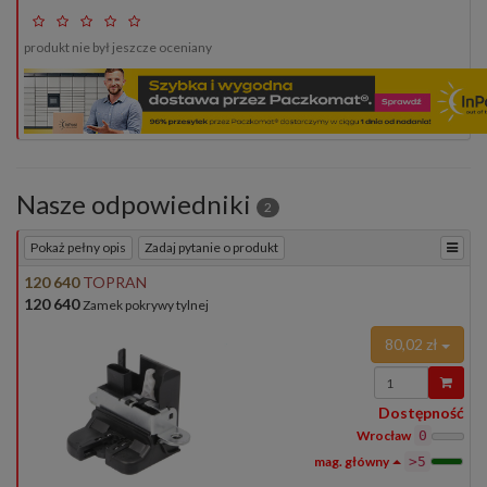
produkt nie był jeszcze oceniany
Nasze odpowiedniki
2
Pokaż pełny opis
Zadaj pytanie o produkt
120 640
TOPRAN
120 640
Zamek pokrywy tylnej
80,02 zł
Wprowadź
ilość
Dostępność
Wrocław
0
>5