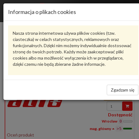
Informacja o plikach cookies
1S0827505E9B9
VAG
Nasza strona internetowa używa plików cookies (tzw.
Producent
Dostępne
Cena
ciasteczka) w celach statystycznych, reklamowych oraz
funkcjonalnych. Dzięki nim możemy indywidualnie dostosować
stronę do twoich potrzeb. Każdy może zaakceptować pliki
Produkty
1
cookies albo ma możliwość wyłączenia ich w przeglądarce,
dzięki czemu nie będą zbierane żadne informacje.
Pokaż pełny opis
Zadaj pytanie o produkt
1S0827505E9B9
VAG
- produkt oryginalny VW AUDI SEAT SKODA
1S0827505E9B9
Zamek pokrywy tylnej
Zgadzam się
331,14 zł
Wprowadź
ilość
Dostępność
Wrocław
0
>5
Oceń produkt