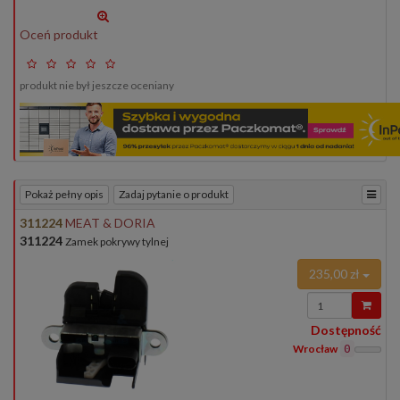
Oceń produkt
produkt nie był jeszcze oceniany
Pokaż pełny opis
Zadaj pytanie o produkt
311224
MEAT & DORIA
311224
Zamek pokrywy tylnej
235,00 zł
Wprowadź
ilość
Dostępność
Wrocław
0