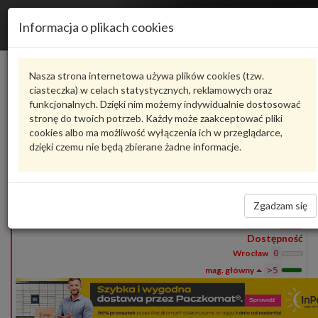
Informacja o plikach cookies
1S0857740AQVZ
VAG
Nasza strona internetowa używa plików cookies (tzw.
ciasteczka) w celach statystycznych, reklamowych oraz
Produkty
funkcjonalnych. Dzięki nim możemy indywidualnie dostosować
1
stronę do twoich potrzeb. Każdy może zaakceptować pliki
Pokaż pełny opis
Zadaj pytanie o produkt
cookies albo ma możliwość wyłączenia ich w przeglądarce,
dzięki czemu nie będą zbierane żadne informacje.
1S0857740AQVZ
VAG
- produkt oryginalny VW AUDI SEAT SKODA
1S0857740AQVZ
Zamek pasa bezpieczeństwa,czerń satynowa
387,14 zł
Zgadzam się
Wprowadź
ilość
Dostępność
Wrocław
0
>5