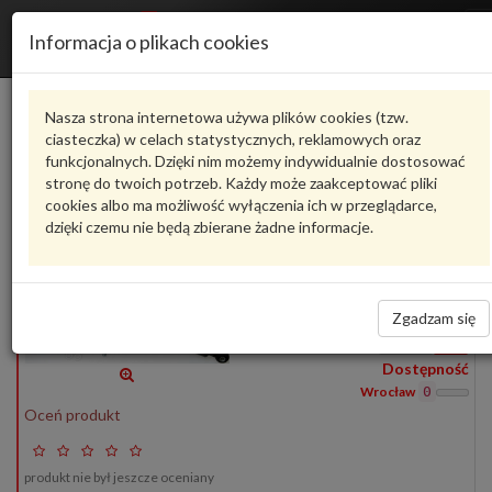
Informacja o plikach cookies
DSF137G
DENCKERMANN
Nasza strona internetowa używa plików cookies (tzw.
ciasteczka) w celach statystycznych, reklamowych oraz
Produkty
funkcjonalnych. Dzięki nim możemy indywidualnie dostosować
1
stronę do twoich potrzeb. Każdy może zaakceptować pliki
Pokaż pełny opis
Zadaj pytanie o produkt
cookies albo ma możliwość wyłączenia ich w przeglądarce,
dzięki czemu nie będą zbierane żadne informacje.
DSF137G
DENCKERMANN
DSF137G
AMORTYZATOR
122,00 zł
Zgadzam się
Wprowadź
ilość
Dostępność
Wrocław
0
Oceń produkt
produkt nie był jeszcze oceniany