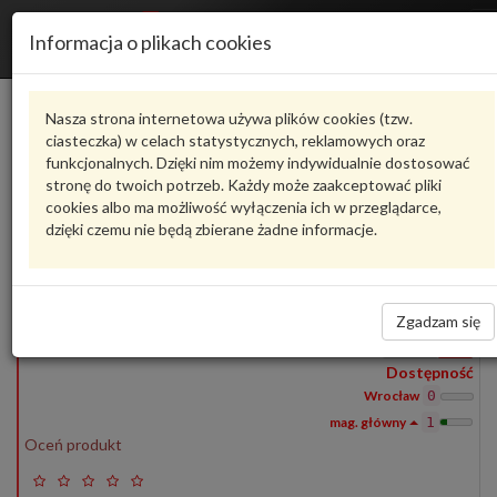
Informacja o plikach cookies
DYW0372
CAR-MATS
Nasza strona internetowa używa plików cookies (tzw.
ciasteczka) w celach statystycznych, reklamowych oraz
Produkty
funkcjonalnych. Dzięki nim możemy indywidualnie dostosować
1
stronę do twoich potrzeb. Każdy może zaakceptować pliki
Pokaż pełny opis
Zadaj pytanie o produkt
cookies albo ma możliwość wyłączenia ich w przeglądarce,
dzięki czemu nie będą zbierane żadne informacje.
DYW0372
CAR-MATS
DYW0372
DYWANIKI WELUROWE AUDI TT
110,90 zł
Zgadzam się
Wprowadź
ilość
Dostępność
Wrocław
0
1
Oceń produkt