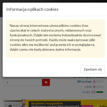
R
Informacja o plikach cookies
n
Karta produktu
Nasza strona internetowa używa plików cookies (tzw.
ciasteczka) w celach statystycznych, reklamowych oraz
funkcjonalnych. Dzięki nim możemy indywidualnie dostosować
8V0121283D
VAG
stronę do twoich potrzeb. Każdy może zaakceptować pliki
cookies albo ma możliwość wyłączenia ich w przeglądarce,
VAG - produkt oryginalny VW AUDI SEAT SKODA
dzięki czemu nie będą zbierane żadne informacje.
oceń produkt
Zadaj pytanie o produkt
KIEROWNICA 8V0121283D VAG
Zgadzam się
336,49 zł
Dostępność
Wprowadź
Wrocław
0
ilość
+24 h
0
+5 dni
>5