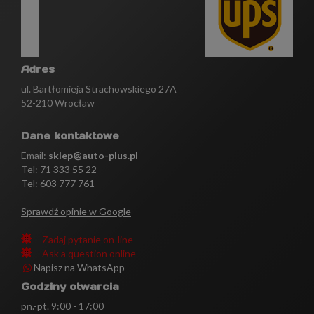
Adres
ul. Bartłomieja Strachowskiego 27A
52-210 Wrocław
Dane kontaktowe
Email:
sklep@auto-plus.pl
Tel:
71 333 55 22
Tel: 603 777 761
Sprawdź opinie w Google
Zadaj pytanie on-line
Ask a question online
Napisz na WhatsApp
Godziny otwarcia
pn.-pt. 9:00 - 17:00