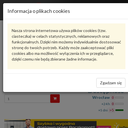
R
Informacja o plikach cookies
n
Karta produktu
Nasza strona internetowa używa plików cookies (tzw.
ciasteczka) w celach statystycznych, reklamowych oraz
funkcjonalnych. Dzięki nim możemy indywidualnie dostosować
8V0121283Q
VAG
stronę do twoich potrzeb. Każdy może zaakceptować pliki
cookies albo ma możliwość wyłączenia ich w przeglądarce,
VAG - produkt oryginalny VW AUDI SEAT SKODA
dzięki czemu nie będą zbierane żadne informacje.
oceń produkt
Zadaj pytanie o produkt
KIEROWNICA 8V0121283Q VAG
Zgadzam się
134,54 zł
Dostępność
Wprowadź
Wrocław
0
ilość
+24 h
0
+5 dni
>5