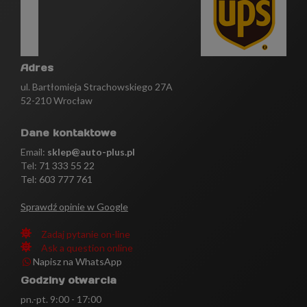
Adres
ul. Bartłomieja Strachowskiego 27A
52-210 Wrocław
Dane kontaktowe
Email:
sklep@auto-plus.pl
Tel:
71 333 55 22
Tel: 603 777 761
Sprawdź opinie w Google
Zadaj pytanie on-line
Ask a question online
Napisz na WhatsApp
Godziny otwarcia
pn.-pt. 9:00 - 17:00