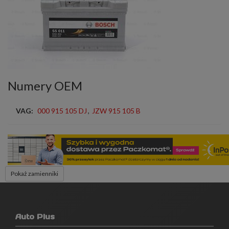
Numery OEM
VAG:
000 915 105 DJ
,
JZW 915 105 B
Pokaż zamienniki
Auto Plus