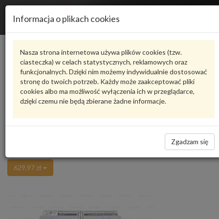
R
Informacja o plikach cookies
n
Karta produktu
Nasza strona internetowa używa plików cookies (tzw.
ciasteczka) w celach statystycznych, reklamowych oraz
funkcjonalnych. Dzięki nim możemy indywidualnie dostosować
0 092 S50 110
BOSCH
stronę do twoich potrzeb. Każdy może zaakceptować pliki
cookies albo ma możliwość wyłączenia ich w przeglądarce,
Ocena produktu
oceń produkt
średnio
3.70
, oddano głosów:
3
dzięki czemu nie będą zbierane żadne informacje.
AKUMULATOR 85AH/800A 12V
Zadaj pytanie o produkt
315X175X190 0 092 S50 110 BOSCH
Nie wysyłamy akumulatorów!!!
Zgadzam się
Niedostępne
629,97 zł