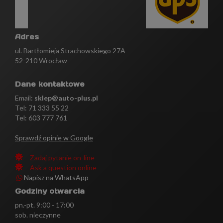
Adres
ul. Bartłomieja Strachowskiego 27A
52-210 Wrocław
Dane kontaktowe
Email:
sklep@auto-plus.pl
Tel:
71 333 55 22
Tel: 603 777 761
Sprawdź opinie w Google
Zadaj pytanie on-line
Ask a question online
Napisz na WhatsApp
Godziny otwarcia
pn.-pt. 9:00 - 17:00
sob. nieczynne