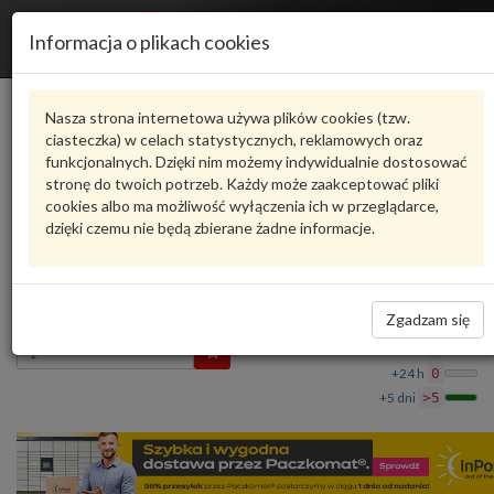
R
Informacja o plikach cookies
n
Karta produktu
Nasza strona internetowa używa plików cookies (tzw.
ciasteczka) w celach statystycznych, reklamowych oraz
funkcjonalnych. Dzięki nim możemy indywidualnie dostosować
2Q5937090A
VAG
stronę do twoich potrzeb. Każdy może zaakceptować pliki
cookies albo ma możliwość wyłączenia ich w przeglądarce,
VAG - produkt oryginalny VW AUDI SEAT SKODA
dzięki czemu nie będą zbierane żadne informacje.
Sterownik (BCM) systemu Komfort i inst.
2Q5937090A VAG
2 764,94 zł
Dostępność
Zgadzam się
Wprowadź
Wrocław
0
ilość
+24 h
0
+5 dni
>5