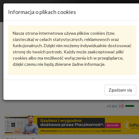
R
Informacja o plikach cookies
n
Karta produktu
Nasza strona internetowa używa plików cookies (tzw.
ciasteczka) w celach statystycznych, reklamowych oraz
funkcjonalnych. Dzięki nim możemy indywidualnie dostosować
4M0802895F
VAG
stronę do twoich potrzeb. Każdy może zaakceptować pliki
cookies albo ma możliwość wyłączenia ich w przeglądarce,
VAG - produkt oryginalny VW AUDI SEAT SKODA
dzięki czemu nie będą zbierane żadne informacje.
Wzmocnienie poprzeczne 4M0802895F VAG
864,70 zł
Dostępność
Zgadzam się
Wprowadź
Wrocław
0
ilość
+24 h
1
+5 dni
>5