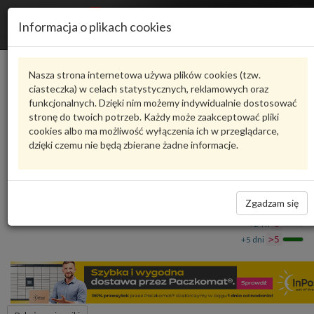
R
Informacja o plikach cookies
n
Karta produktu
Nasza strona internetowa używa plików cookies (tzw.
ciasteczka) w celach statystycznych, reklamowych oraz
funkcjonalnych. Dzięki nim możemy indywidualnie dostosować
4M0804033H
VAG
stronę do twoich potrzeb. Każdy może zaakceptować pliki
cookies albo ma możliwość wyłączenia ich w przeglądarce,
VAG - produkt oryginalny VW AUDI SEAT SKODA
dzięki czemu nie będą zbierane żadne informacje.
Nakładka 4M0804033H VAG
246,44 zł
Dostępność
Zgadzam się
Wprowadź
Wrocław
0
ilość
+24 h
3
+5 dni
>5