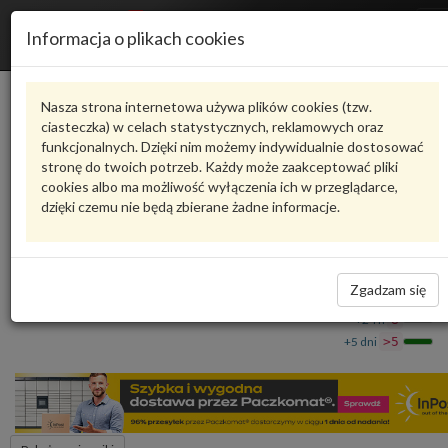
R
Informacja o plikach cookies
n
Karta produktu
Nasza strona internetowa używa plików cookies (tzw.
ciasteczka) w celach statystycznych, reklamowych oraz
funkcjonalnych. Dzięki nim możemy indywidualnie dostosować
4M0804175B
VAG
stronę do twoich potrzeb. Każdy może zaakceptować pliki
cookies albo ma możliwość wyłączenia ich w przeglądarce,
VAG - produkt oryginalny VW AUDI SEAT SKODA
dzięki czemu nie będą zbierane żadne informacje.
Adapter 4M0804175B VAG
170,67 zł
Dostępność
Zgadzam się
Wprowadź
Wrocław
0
ilość
+24 h
8
+5 dni
>5