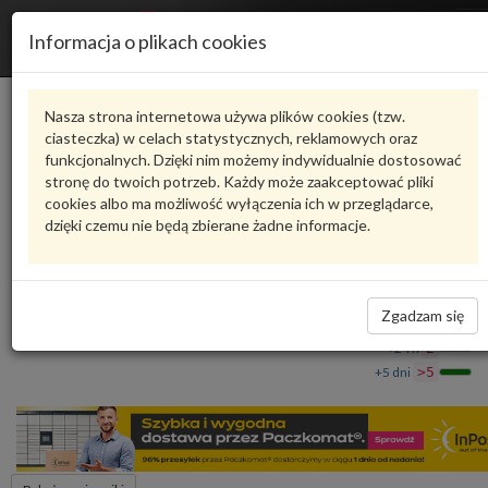
R
Informacja o plikach cookies
n
Karta produktu
Nasza strona internetowa używa plików cookies (tzw.
ciasteczka) w celach statystycznych, reklamowych oraz
funkcjonalnych. Dzięki nim możemy indywidualnie dostosować
4M0805803A
VAG
stronę do twoich potrzeb. Każdy może zaakceptować pliki
cookies albo ma możliwość wyłączenia ich w przeglądarce,
VAG - produkt oryginalny VW AUDI SEAT SKODA
dzięki czemu nie będą zbierane żadne informacje.
Taśma uszczelniająca z pianki 4M0805803A VAG
213,93 zł
Dostępność
Zgadzam się
Wprowadź
Wrocław
0
ilość
+24 h
2
+5 dni
>5