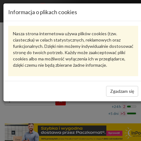
R
Informacja o plikach cookies
n
Karta produktu
Nasza strona internetowa używa plików cookies (tzw.
ciasteczka) w celach statystycznych, reklamowych oraz
funkcjonalnych. Dzięki nim możemy indywidualnie dostosować
4M0807065ADGRU
VAG
stronę do twoich potrzeb. Każdy może zaakceptować pliki
cookies albo ma możliwość wyłączenia ich w przeglądarce,
VAG - produkt oryginalny VW AUDI SEAT SKODA
dzięki czemu nie będą zbierane żadne informacje.
Poszycie zderzaka gruntowany 4M0807065ADGRU
VAG
6 192,55 zł
Dostępność
Zgadzam się
Wprowadź
Wrocław
0
ilość
+24 h
2
+5 dni
>5