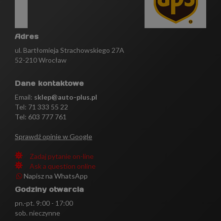
Adres
ul. Bartłomieja Strachowskiego 27A
52-210 Wrocław
Dane kontaktowe
Email:
sklep@auto-plus.pl
Tel:
71 333 55 22
Tel: 603 777 761
Sprawdź opinie w Google
Zadaj pytanie on-line
Ask a question online
Napisz na WhatsApp
Godziny otwarcia
pn.-pt. 9:00 - 17:00
sob. nieczynne