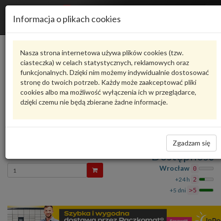
R
Informacja o plikach cookies
n
Karta produktu
Nasza strona internetowa używa plików cookies (tzw.
ciasteczka) w celach statystycznych, reklamowych oraz
funkcjonalnych. Dzięki nim możemy indywidualnie dostosować
4M0807067DGRU
VAG
stronę do twoich potrzeb. Każdy może zaakceptować pliki
cookies albo ma możliwość wyłączenia ich w przeglądarce,
VAG - produkt oryginalny VW AUDI SEAT SKODA
dzięki czemu nie będą zbierane żadne informacje.
oceń produkt
Zadaj pytanie o produkt
POSZYCIE Z 4M0807067DGRU VAG
Zgadzam się
4 701,22 zł
Dostępność
Wprowadź
Wrocław
0
ilość
+24 h
2
+5 dni
>5