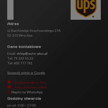
Adres
ul. Bartłomieja Strachowskiego 27A
52-210 Wrocław
Dane kontaktowe
Email:
sklep@auto-plus.pl
Tel:
71 333 55 22
Tel: 603 777 761
Sprawdź opinie w Google
Zadaj pytanie on-line
Ask a question online
Napisz na WhatsApp
Godziny otwarcia
pn.-pt. 9:00 - 17:00