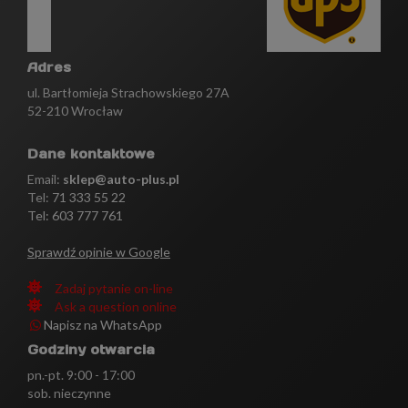
Adres
ul. Bartłomieja Strachowskiego 27A
52-210 Wrocław
Dane kontaktowe
Email:
sklep@auto-plus.pl
Tel:
71 333 55 22
Tel: 603 777 761
Sprawdź opinie w Google
Zadaj pytanie on-line
Ask a question online
Napisz na WhatsApp
Godziny otwarcia
pn.-pt. 9:00 - 17:00
sob. nieczynne