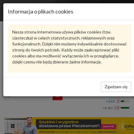
R
Informacja o plikach cookies
n
Karta produktu
Nasza strona internetowa używa plików cookies (tzw.
ciasteczka) w celach statystycznych, reklamowych oraz
funkcjonalnych. Dzięki nim możemy indywidualnie dostosować
4M0807067EGRU
VAG
stronę do twoich potrzeb. Każdy może zaakceptować pliki
cookies albo ma możliwość wyłączenia ich w przeglądarce,
VAG - produkt oryginalny VW AUDI SEAT SKODA
dzięki czemu nie będą zbierane żadne informacje.
Poszycie zderzaka gruntowany 4M0807067EGRU
VAG
4 989,86 zł
Dostępność
Zgadzam się
Wprowadź
Wrocław
0
ilość
+24 h
2
+5 dni
>5