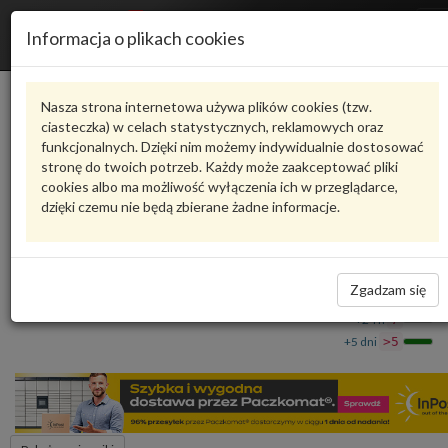
R
Informacja o plikach cookies
n
Karta produktu
Nasza strona internetowa używa plików cookies (tzw.
ciasteczka) w celach statystycznych, reklamowych oraz
funkcjonalnych. Dzięki nim możemy indywidualnie dostosować
4M0807109C
VAG
stronę do twoich potrzeb. Każdy może zaakceptować pliki
cookies albo ma możliwość wyłączenia ich w przeglądarce,
VAG - produkt oryginalny VW AUDI SEAT SKODA
dzięki czemu nie będą zbierane żadne informacje.
belka zderzaka 4M0807109C VAG
1 989,89 zł
Dostępność
Zgadzam się
Wprowadź
Wrocław
0
ilość
+24 h
7
+5 dni
>5