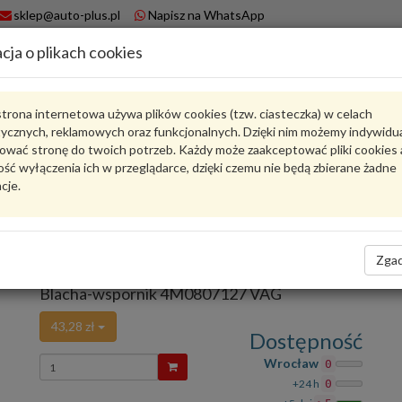
sklep@auto-plus.pl
Napisz na WhatsApp
cja o plikach cookies
A
Koszyk
trona internetowa używa plików cookies (tzw. ciasteczka) w celach
tycznych, reklamowych oraz funkcjonalnych. Dzięki nim możemy indywidu
Karta produktu
ować stronę do twoich potrzeb. Każdy może zaakceptować pliki cookies 
ść wyłączenia ich w przeglądarce, dzięki czemu nie będą zbierane żadne
cje.
4M0807127
VAG
VAG - produkt oryginalny VW AUDI SEAT SKODA
Zgad
oceń produkt
Zadaj pytanie o produkt
Blacha-wspornik 4M0807127 VAG
43,28 zł
Dostępność
Wprowadź
Wrocław
0
ilość
+24 h
0