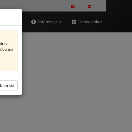
Zaloguj
Informacje
Ustawienia
alnie
albo ma
zam się