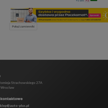
+5 dni
>5
Pokaż zamienniki
s
tłomieja Strachowskiego 27A
 Wrocław
 kontaktowe
sklep@auto-plus.pl