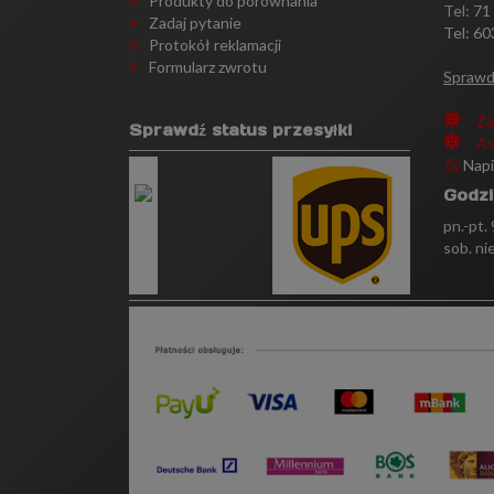
Produkty do porównania
Tel:
71
Zadaj pytanie
Tel: 60
Protokół reklamacji
Formularz zwrotu
Sprawd
Za
Sprawdź status przesyłki
As
Nap
Godzi
pn.-pt.
sob. ni