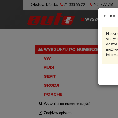
Obsługa klienta:
71 333 55 22
603 777 761
Informa
WYSZUKIWARK
Nasza s
statys
dostos
możliwo
WYSZUKAJ PO NUMERZE VIN
informa
VW
AUDI
SEAT
SKODA
PORCHE
Wyszukaj po numerze części
Znajdź w opisach