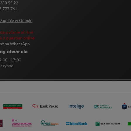
 333 55 22
3 777 761
ź opinie w Google
daj pytanie on-line
k a question online
isz na WhatsApp
ny otwarcia
 9:00 - 17:00
eczynne