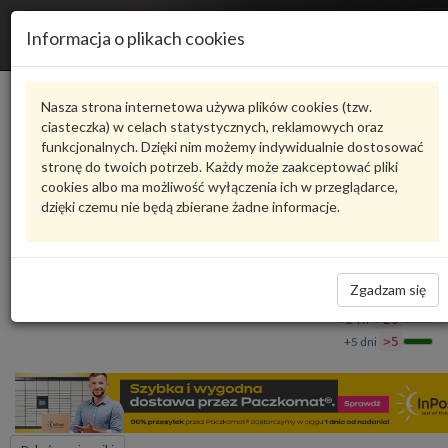
R
Informacja o plikach cookies
n
Karta produktu
Nasza strona internetowa używa plików cookies (tzw.
ciasteczka) w celach statystycznych, reklamowych oraz
funkcjonalnych. Dzięki nim możemy indywidualnie dostosować
4M0807158A
VAG
stronę do twoich potrzeb. Każdy może zaakceptować pliki
cookies albo ma możliwość wyłączenia ich w przeglądarce,
VAG - produkt oryginalny VW AUDI SEAT SKODA
dzięki czemu nie będą zbierane żadne informacje.
kierownica powietrza 4M0807158A VAG
138,19 zł
Dostępność
Zgadzam się
Wprowadź
Wrocław
0
ilość
+24 h
>20
+5 dni
>5