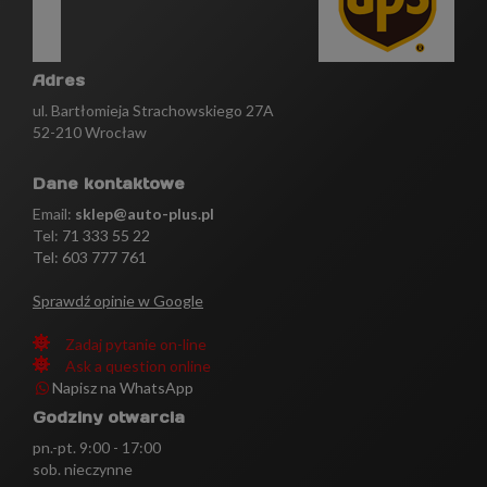
Adres
ul. Bartłomieja Strachowskiego 27A
52-210 Wrocław
Dane kontaktowe
Email:
sklep@auto-plus.pl
Tel:
71 333 55 22
Tel: 603 777 761
Sprawdź opinie w Google
Zadaj pytanie on-line
Ask a question online
Napisz na WhatsApp
Godziny otwarcia
pn.-pt. 9:00 - 17:00
sob. nieczynne