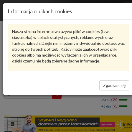
R
Informacja o plikach cookies
n
Karta produktu
Nasza strona internetowa używa plików cookies (tzw.
ciasteczka) w celach statystycznych, reklamowych oraz
funkcjonalnych. Dzięki nim możemy indywidualnie dostosować
4M0807158F9B9
VAG
stronę do twoich potrzeb. Każdy może zaakceptować pliki
cookies albo ma możliwość wyłączenia ich w przeglądarce,
VAG - produkt oryginalny VW AUDI SEAT SKODA
dzięki czemu nie będą zbierane żadne informacje.
Kierownica powietrza czerń satynowa
4M0807158F9B9 VAG
138,19 zł
Dostępność
Zgadzam się
Wprowadź
Wrocław
0
ilość
+24 h
>20
+5 dni
>5