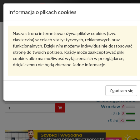
R
Informacja o plikach cookies
n
Karta produktu
Nasza strona internetowa używa plików cookies (tzw.
ciasteczka) w celach statystycznych, reklamowych oraz
funkcjonalnych. Dzięki nim możemy indywidualnie dostosować
4M0807329
VAG
stronę do twoich potrzeb. Każdy może zaakceptować pliki
cookies albo ma możliwość wyłączenia ich w przeglądarce,
VAG - produkt oryginalny VW AUDI SEAT SKODA
dzięki czemu nie będą zbierane żadne informacje.
oceń produkt
Zadaj pytanie o produkt
TA MA MOCU 4M0807329 VAG
Zgadzam się
358,29 zł
Dostępność
Wprowadź
Wrocław
0
ilość
+24 h
8
+5 dni
>5