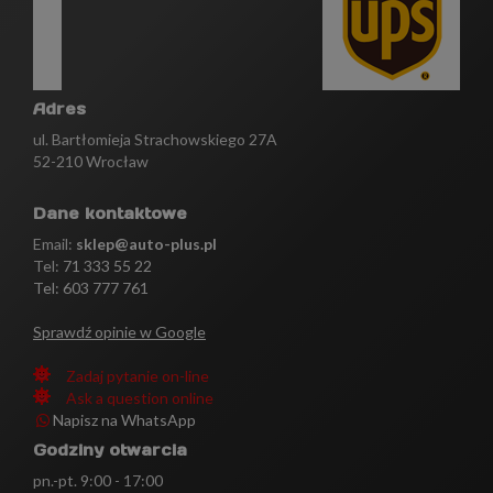
Adres
ul. Bartłomieja Strachowskiego 27A
52-210 Wrocław
Dane kontaktowe
Email:
sklep@auto-plus.pl
Tel:
71 333 55 22
Tel: 603 777 761
Sprawdź opinie w Google
Zadaj pytanie on-line
Ask a question online
Napisz na WhatsApp
Godziny otwarcia
pn.-pt. 9:00 - 17:00