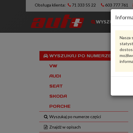
Obsługa klienta:
71 333 55 22
603 777 761
Informa
WYSZUKIWARK
Nasza s
statys
dostos
możliwo
WYSZUKAJ PO NUMERZE VIN
informa
VW
AUDI
SEAT
SKODA
PORCHE
Wyszukaj po numerze części
Znajdź w opisach