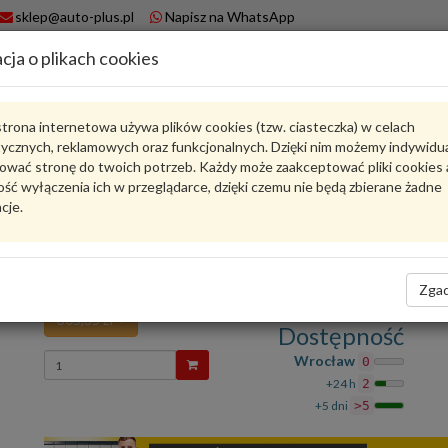
sklep@auto-plus.pl
Napisz na WhatsApp
cja o plikach cookies
A
Koszyk
trona internetowa używa plików cookies (tzw. ciasteczka) w celach
tycznych, reklamowych oraz funkcjonalnych. Dzięki nim możemy indywidu
Karta produktu
ować stronę do twoich potrzeb. Każdy może zaakceptować pliki cookies 
ść wyłączenia ich w przeglądarce, dzięki czemu nie będą zbierane żadne
cje.
4M0807348
VAG
VAG - produkt oryginalny VW AUDI SEAT SKODA
Element zamykajacy 4M0807348 VAG
Zgad
305,35 zł
Dostępność
Wprowadź
Wrocław
0
ilość
+24 h
2
+5 dni
>5