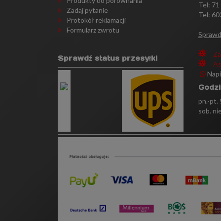
Produkty do porównania
Tel:
71
Zadaj pytanie
Tel: 60
Protokół reklamacji
Formularz zwrotu
Sprawd
Za
Sprawdź status przesyłki
As
Nap
Godzi
pn.-pt.
sob. ni