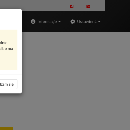
Zaloguj
Informacje
Ustawienia
alnie
albo ma
zam się