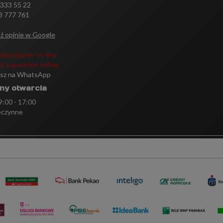
 333 55 22
3 777 761
ź opinie w Google
daj pytanie on-line
k a question online
isz na WhatsApp
ny otwarcia
 9:00 - 17:00
eczynne