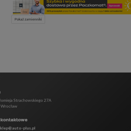
Pokaż zamienniki
s
tłomieja Strachowskiego 27A
 Wrocław
 kontaktowe
sklep@auto-plus.pl