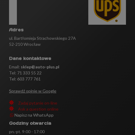
Adres
ul. Bartłomieja Strachowskiego 27A
52-210 Wrocław
Dane kontaktowe
Email:
sklep@auto-plus.pl
Tel:
71 333 55 22
Tel: 603 777 761
Sprawdź opinie w Google
Zadaj pytanie on-line
Ask a question online
Napisz na WhatsApp
Godziny otwarcia
pn.-pt. 9:00 - 17:00