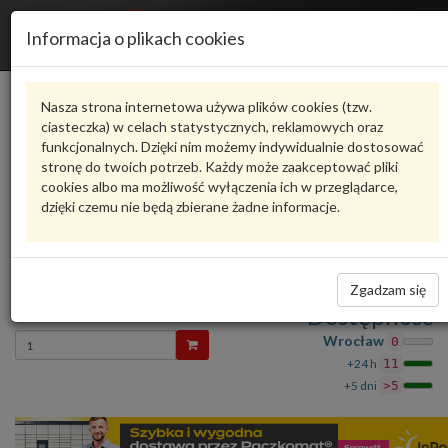
R
Informacja o plikach cookies
n
Karta produktu
Nasza strona internetowa używa plików cookies (tzw.
ciasteczka) w celach statystycznych, reklamowych oraz
funkcjonalnych. Dzięki nim możemy indywidualnie dostosować
4M0807453A
VAG
stronę do twoich potrzeb. Każdy może zaakceptować pliki
cookies albo ma możliwość wyłączenia ich w przeglądarce,
VAG - produkt oryginalny VW AUDI SEAT SKODA
dzięki czemu nie będą zbierane żadne informacje.
oceń produkt
Zadaj pytanie o produkt
PROWADNICA 4M0807453A VAG
Zgadzam się
123,76 zł
Dostępność
Wprowadź
Wrocław
0
ilość
+24 h
11
+5 dni
>5