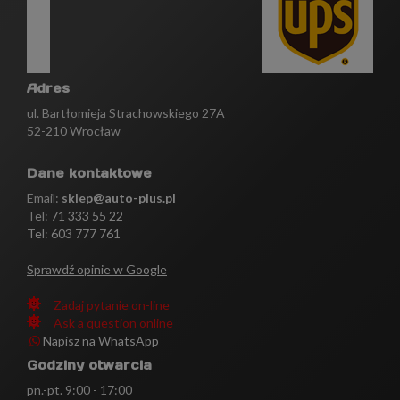
Adres
ul. Bartłomieja Strachowskiego 27A
52-210 Wrocław
Dane kontaktowe
Email:
sklep@auto-plus.pl
Tel:
71 333 55 22
Tel: 603 777 761
Sprawdź opinie w Google
Zadaj pytanie on-line
Ask a question online
Napisz na WhatsApp
Godziny otwarcia
pn.-pt. 9:00 - 17:00