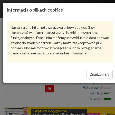
R
Informacja o plikach cookies
n
Karta produktu
Nasza strona internetowa używa plików cookies (tzw.
ciasteczka) w celach statystycznych, reklamowych oraz
funkcjonalnych. Dzięki nim możemy indywidualnie dostosować
4M0807529
VAG
stronę do twoich potrzeb. Każdy może zaakceptować pliki
cookies albo ma możliwość wyłączenia ich w przeglądarce,
VAG - produkt oryginalny VW AUDI SEAT SKODA
dzięki czemu nie będą zbierane żadne informacje.
oceń produkt
Zadaj pytanie o produkt
Adapter 4M0807529 VAG
Zgadzam się
28,84 zł
Dostępność
Wprowadź
Wrocław
0
ilość
+24 h
3
+5 dni
>5