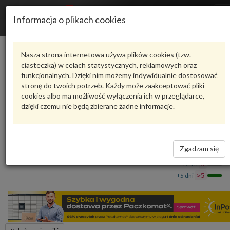
R
Informacja o plikach cookies
n
Karta produktu
Nasza strona internetowa używa plików cookies (tzw.
ciasteczka) w celach statystycznych, reklamowych oraz
funkcjonalnych. Dzięki nim możemy indywidualnie dostosować
4M0807550D
VAG
stronę do twoich potrzeb. Każdy może zaakceptować pliki
cookies albo ma możliwość wyłączenia ich w przeglądarce,
VAG - produkt oryginalny VW AUDI SEAT SKODA
dzięki czemu nie będą zbierane żadne informacje.
Wypełnienie z pianki 4M0807550D VAG
333,02 zł
Dostępność
Zgadzam się
Wprowadź
Wrocław
0
ilość
+24 h
5
+5 dni
>5