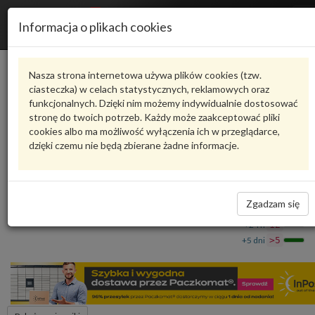
R
Informacja o plikach cookies
n
Karta produktu
Nasza strona internetowa używa plików cookies (tzw.
ciasteczka) w celach statystycznych, reklamowych oraz
funkcjonalnych. Dzięki nim możemy indywidualnie dostosować
4M0807550P
VAG
stronę do twoich potrzeb. Każdy może zaakceptować pliki
cookies albo ma możliwość wyłączenia ich w przeglądarce,
VAG - produkt oryginalny VW AUDI SEAT SKODA
dzięki czemu nie będą zbierane żadne informacje.
Wypełnienie z pianki 4M0807550P VAG
313,76 zł
Dostępność
Zgadzam się
Wprowadź
Wrocław
0
ilość
+24 h
12
+5 dni
>5