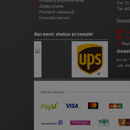
Produkty do porównania
Tel:
71
Zadaj pytanie
Tel: 60
Protokół reklamacji
Formularz zwrotu
Sprawd
Za
Sprawdź status przesyłki
As
Nap
Godzi
pn.-pt.
sob. ni