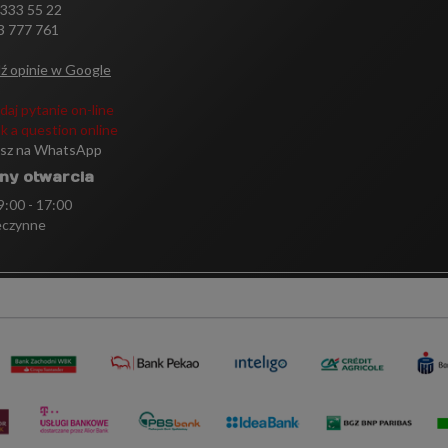
 333 55 22
3 777 761
ź opinie w Google
daj pytanie on-line
k a question online
isz na WhatsApp
ny otwarcia
 9:00 - 17:00
eczynne