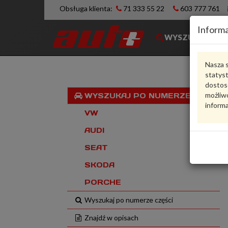
Obsługa klienta:
71 333 55 22
603 777 761
Informa
WYSZUKIWARK
Nasza s
statys
dostos
możliwo
WYSZUKAJ PO NUMERZE VIN
informa
VW
AUDI
SEAT
SKODA
PORCHE
Wyszukaj po numerze części
Znajdź w opisach