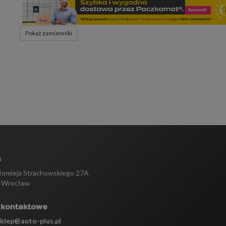
Pokaż zamienniki
s
tłomieja Strachowskiego 27A
 Wrocław
 kontaktowe
sklep@auto-plus.pl