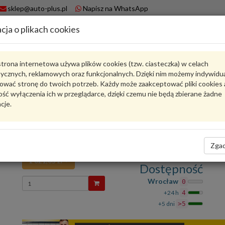
sklep@auto-plus.pl
Napisz na WhatsApp
cja o plikach cookies
A
Koszyk
trona internetowa używa plików cookies (tzw. ciasteczka) w celach
tycznych, reklamowych oraz funkcjonalnych. Dzięki nim możemy indywidu
Karta produktu
ować stronę do twoich potrzeb. Każdy może zaakceptować pliki cookies 
ść wyłączenia ich w przeglądarce, dzięki czemu nie będą zbierane żadne
cje.
4M0807681EGXE
VAG
VAG - produkt oryginalny VW AUDI SEAT SKODA
Kratka wlotu powietrza anthrazit dark ch 4M080
Zgad
1 021,05 zł
Dostępność
Wprowadź
Wrocław
0
ilość
+24 h
4
+5 dni
>5