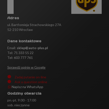
Adres
ul. Bartłomieja Strachowskiego 27A
52-210 Wrocław
Dane kontaktowe
Email:
sklep@auto-plus.pl
Tel:
71 333 55 22
Tel: 603 777 761
Sprawdź opinie w Google
Zadaj pytanie on-line
Ask a question online
Napisz na WhatsApp
Godziny otwarcia
pn.-pt. 9:00 - 17:00
sob. nieczynne