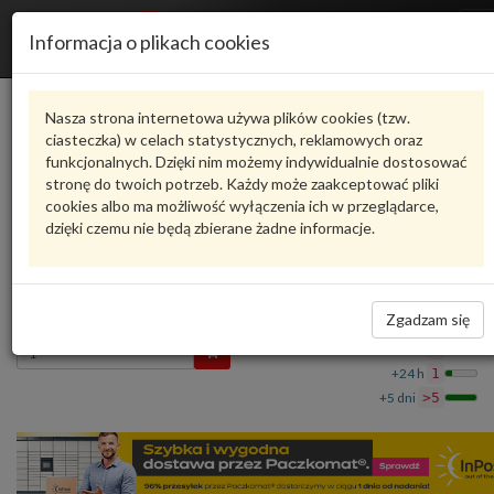
R
Informacja o plikach cookies
n
Karta produktu
Nasza strona internetowa używa plików cookies (tzw.
ciasteczka) w celach statystycznych, reklamowych oraz
funkcjonalnych. Dzięki nim możemy indywidualnie dostosować
4M0807682P4W3
VAG
stronę do twoich potrzeb. Każdy może zaakceptować pliki
cookies albo ma możliwość wyłączenia ich w przeglądarce,
VAG - produkt oryginalny VW AUDI SEAT SKODA
dzięki czemu nie będą zbierane żadne informacje.
Kratka wlotu powietrza anthrazit/chrom
4M0807682P4W3 VAG
492,97 zł
Dostępność
Zgadzam się
Wprowadź
Wrocław
0
ilość
+24 h
1
+5 dni
>5