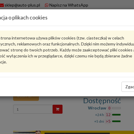
sklep@auto-plus.pl
Napisz na WhatsApp
cja o plikach cookies
A
Koszyk
trona internetowa używa plików cookies (tzw. ciasteczka) w celach
tycznych, reklamowych oraz funkcjonalnych. Dzięki nim możemy indywidu
Karta produktu
ować stronę do twoich potrzeb. Każdy może zaakceptować pliki cookies 
ść wyłączenia ich w przeglądarce, dzięki czemu nie będą zbierane żadne
cje.
4M0807749F9B9
VAG
VAG - produkt oryginalny VW AUDI SEAT SKODA
Zaslepka czerń satynowa 4M0807749F9B9 VAG
Zgad
85,37 zł
Dostępność
Wprowadź
Wrocław
0
ilość
+24 h
12
+5 dni
>5