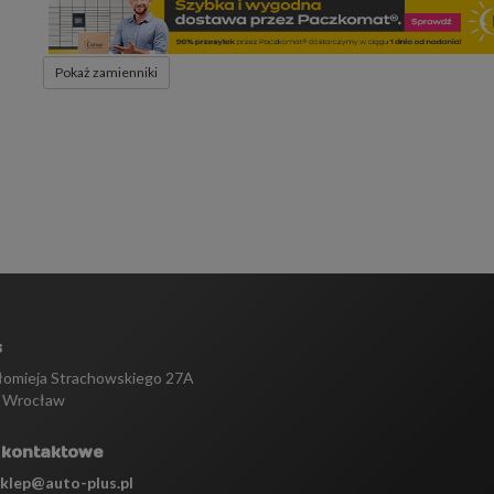
Pokaż zamienniki
s
tłomieja Strachowskiego 27A
 Wrocław
 kontaktowe
sklep@auto-plus.pl