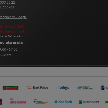
 333 55 22
3 777 761
ź opinie w Google
daj pytanie on-line
k a question online
isz na WhatsApp
ny otwarcia
 9:00 - 17:00
eczynne