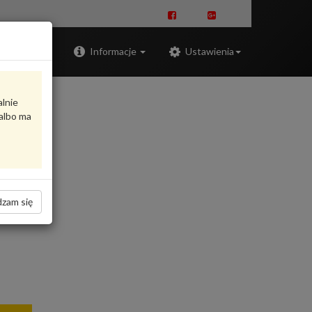
Zaloguj
Informacje
Ustawienia
alnie
albo ma
zam się