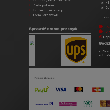
Produkty do porównania
Tel:
71
Zadaj pytanie
Tel: 60
Protokół reklamacji
Formularz zwrotu
Sprawd
Za
Sprawdź status przesyłki
As
Nap
Godzi
pn.-pt.
sob. ni