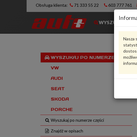
Obsługa klienta:
71 333 55 22
603 777 761
Informa
WYSZUKIWARK
Nasza s
statys
dostos
możliwo
WYSZUKAJ PO NUMERZE VIN
informa
VW
AUDI
SEAT
SKODA
PORCHE
Wyszukaj po numerze części
Znajdź w opisach