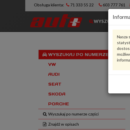
Obsługa klienta:
71 333 55 22
603 777 761
Informa
WYSZUKIWARK
Nasza s
statys
dostos
możliwo
WYSZUKAJ PO NUMERZE VIN
informa
VW
AUDI
SEAT
SKODA
PORCHE
Wyszukaj po numerze części
Znajdź w opisach