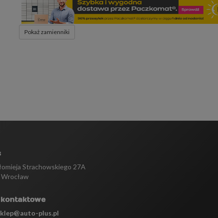
Pokaż zamienniki
s
tłomieja Strachowskiego 27A
 Wrocław
 kontaktowe
sklep@auto-plus.pl