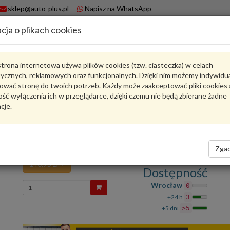
sklep@auto-plus.pl
Napisz na WhatsApp
cja o plikach cookies
A
Koszyk
trona internetowa używa plików cookies (tzw. ciasteczka) w celach
tycznych, reklamowych oraz funkcjonalnych. Dzięki nim możemy indywidu
Karta produktu
ować stronę do twoich potrzeb. Każdy może zaakceptować pliki cookies 
ść wyłączenia ich w przeglądarce, dzięki czemu nie będą zbierane żadne
cje.
4M0807754BGRU
VAG
VAG - produkt oryginalny VW AUDI SEAT SKODA
Nakładka gruntowany 4M0807754BGRU VAG
Zgad
140,95 zł
Dostępność
Wprowadź
Wrocław
0
ilość
+24 h
3
+5 dni
>5