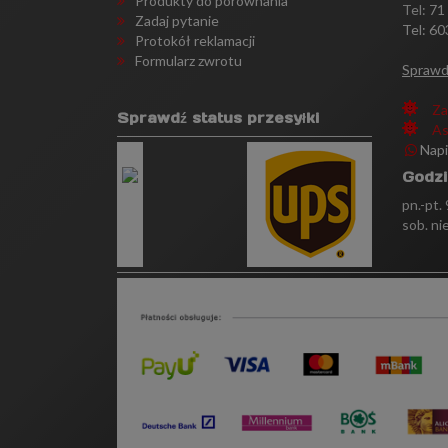
Produkty do porównania
Tel:
71
Zadaj pytanie
Tel: 60
Protokół reklamacji
Formularz zwrotu
Sprawd
Za
Sprawdź status przesyłki
As
Nap
Godzi
pn.-pt.
sob. ni