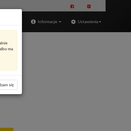
Zaloguj
Informacje
Ustawienia
alnie
albo ma
zam się