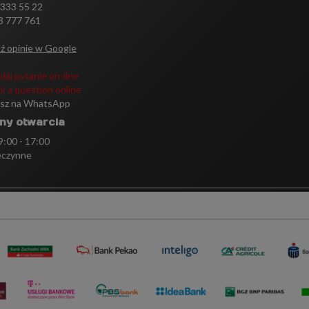
 333 55 22
3 777 761
ź opinie w Google
daj pytanie on-line
k a question online
isz na WhatsApp
ny otwarcia
 9:00 - 17:00
eczynne