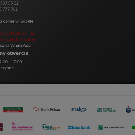
 333 55 22
3 777 761
ź opinie w Google
daj pytanie on-line
k a question online
isz na WhatsApp
ny otwarcia
 9:00 - 17:00
eczynne