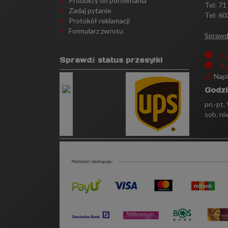
Produkty do porównania
Tel:
71
Zadaj pytanie
Tel: 60
Protokół reklamacji
Formularz zwrotu
Sprawd
Za
Sprawdź status przesyłki
As
Nap
Godzi
pn.-pt.
sob. ni