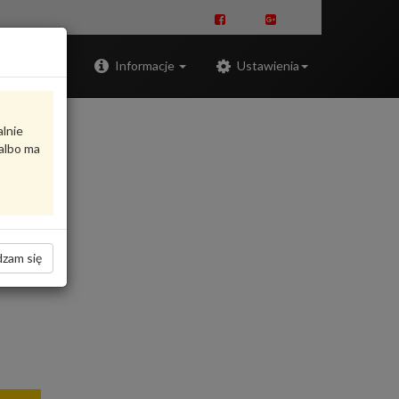
Zaloguj
Informacje
Ustawienia
alnie
albo ma
zam się