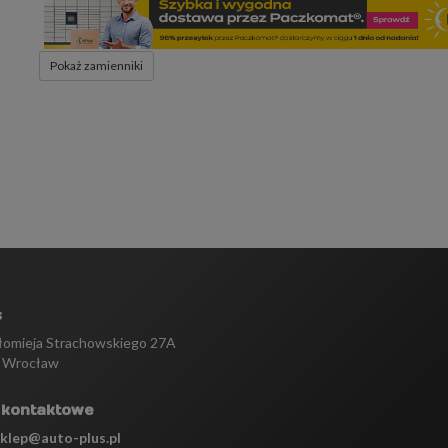
Pokaż zamienniki
s
tłomieja Strachowskiego 27A
 Wrocław
 kontaktowe
sklep@auto-plus.pl