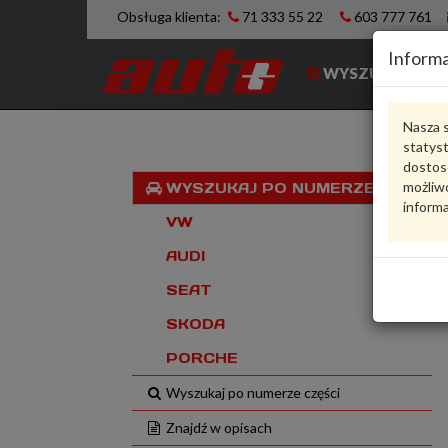
Obsługa klienta:
71 333 55 22
603 777 761
Informa
WYSZUKIWARK
Nasza s
statys
dostos
możliwo
WYSZUKAJ PO NUMERZE VIN
informa
VW
AUDI
SEAT
SKODA
PORCHE
Wyszukaj po numerze części
Znajdź w opisach