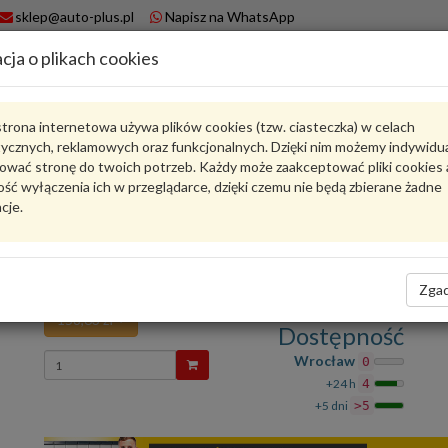
sklep@auto-plus.pl
Napisz na WhatsApp
cja o plikach cookies
A
Koszyk
trona internetowa używa plików cookies (tzw. ciasteczka) w celach
tycznych, reklamowych oraz funkcjonalnych. Dzięki nim możemy indywidu
Karta produktu
ować stronę do twoich potrzeb. Każdy może zaakceptować pliki cookies 
ść wyłączenia ich w przeglądarce, dzięki czemu nie będą zbierane żadne
cje.
4M0807754CGRU
VAG
VAG - produkt oryginalny VW AUDI SEAT SKODA
Nakładka gruntowany 4M0807754CGRU VAG
Zgad
158,63 zł
Dostępność
Wprowadź
Wrocław
0
ilość
+24 h
4
+5 dni
>5