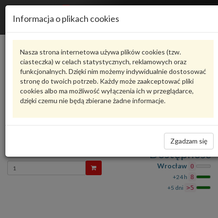
R
Informacja o plikach cookies
n
Karta produktu
Nasza strona internetowa używa plików cookies (tzw.
ciasteczka) w celach statystycznych, reklamowych oraz
funkcjonalnych. Dzięki nim możemy indywidualnie dostosować
4M0807957
VAG
stronę do twoich potrzeb. Każdy może zaakceptować pliki
cookies albo ma możliwość wyłączenia ich w przeglądarce,
VAG - produkt oryginalny VW AUDI SEAT SKODA
dzięki czemu nie będą zbierane żadne informacje.
oceń produkt
Zadaj pytanie o produkt
nakładka 4M0807957 VAG
Zgadzam się
88,97 zł
Dostępność
Wprowadź
Wrocław
0
ilość
+24 h
8
+5 dni
>5