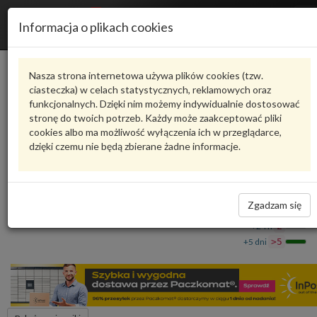
R
Informacja o plikach cookies
n
Karta produktu
Nasza strona internetowa używa plików cookies (tzw.
ciasteczka) w celach statystycznych, reklamowych oraz
funkcjonalnych. Dzięki nim możemy indywidualnie dostosować
4M0809055Q
VAG
stronę do twoich potrzeb. Każdy może zaakceptować pliki
cookies albo ma możliwość wyłączenia ich w przeglądarce,
VAG - produkt oryginalny VW AUDI SEAT SKODA
dzięki czemu nie będą zbierane żadne informacje.
slupek a zewnetrzny 4M0809055Q VAG
792,56 zł
Dostępność
Zgadzam się
Wprowadź
Wrocław
0
ilość
+24 h
2
+5 dni
>5