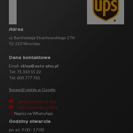
Adres
ul. Bartłomieja Strachowskiego 27A
52-210 Wrocław
Dane kontaktowe
Email:
sklep@auto-plus.pl
Tel:
71 333 55 22
Tel: 603 777 761
Sprawdź opinie w Google
Zadaj pytanie on-line
Ask a question online
Napisz na WhatsApp
Godziny otwarcia
pn.-pt. 9:00 - 17:00