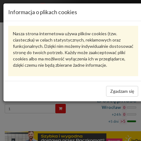
R
Informacja o plikach cookies
n
Karta produktu
Nasza strona internetowa używa plików cookies (tzw.
ciasteczka) w celach statystycznych, reklamowych oraz
funkcjonalnych. Dzięki nim możemy indywidualnie dostosować
4M0809240C
VAG
stronę do twoich potrzeb. Każdy może zaakceptować pliki
cookies albo ma możliwość wyłączenia ich w przeglądarce,
VAG - produkt oryginalny VW AUDI SEAT SKODA
dzięki czemu nie będą zbierane żadne informacje.
oceń produkt
Zadaj pytanie o produkt
S UPEK C 4M0809240C VAG
Zgadzam się
591,59 zł
Dostępność
Wprowadź
Wrocław
0
ilość
+24 h
0
+5 dni
>5