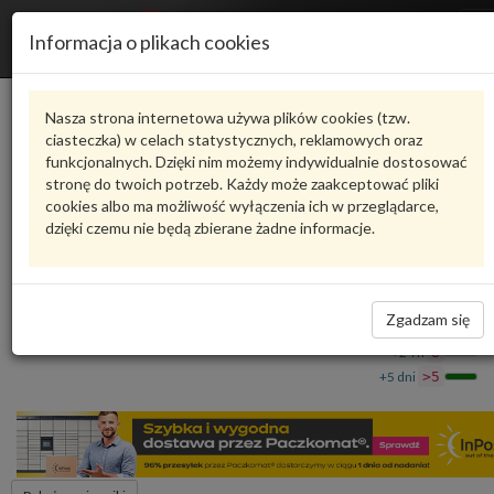
R
Informacja o plikach cookies
n
Karta produktu
Nasza strona internetowa używa plików cookies (tzw.
ciasteczka) w celach statystycznych, reklamowych oraz
funkcjonalnych. Dzięki nim możemy indywidualnie dostosować
4M0809906E
VAG
stronę do twoich potrzeb. Każdy może zaakceptować pliki
cookies albo ma możliwość wyłączenia ich w przeglądarce,
VAG - produkt oryginalny VW AUDI SEAT SKODA
dzięki czemu nie będą zbierane żadne informacje.
Wkład 4M0809906E VAG
195,91 zł
Dostępność
Zgadzam się
Wprowadź
Wrocław
0
ilość
+24 h
8
+5 dni
>5