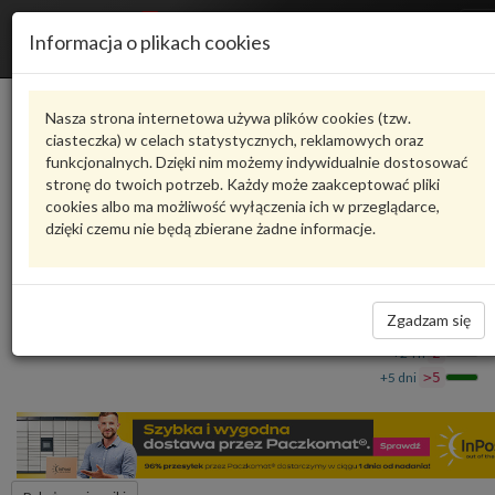
R
Informacja o plikach cookies
n
Karta produktu
Nasza strona internetowa używa plików cookies (tzw.
ciasteczka) w celach statystycznych, reklamowych oraz
funkcjonalnych. Dzięki nim możemy indywidualnie dostosować
4M0816115A
VAG
stronę do twoich potrzeb. Każdy może zaakceptować pliki
cookies albo ma możliwość wyłączenia ich w przeglądarce,
VAG - produkt oryginalny VW AUDI SEAT SKODA
dzięki czemu nie będą zbierane żadne informacje.
Wymiennik ciepła 4M0816115A VAG
1 078,18 zł
Dostępność
Zgadzam się
Wprowadź
Wrocław
0
ilość
+24 h
2
+5 dni
>5