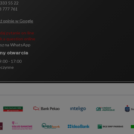
 333 55 22
3 777 761
ź opinie w Google
daj pytanie on-line
k a question online
isz na WhatsApp
ny otwarcia
 9:00 - 17:00
eczynne