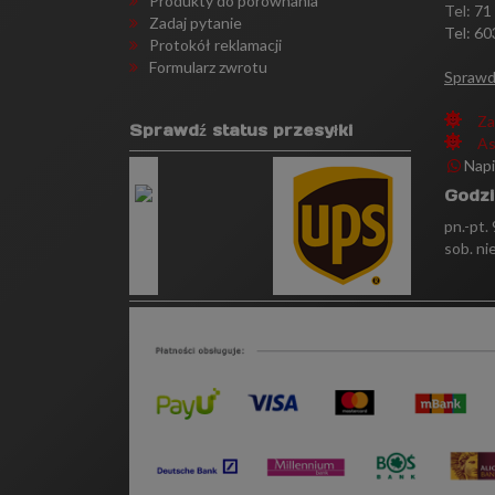
Produkty do porównania
Tel:
71
Zadaj pytanie
Tel: 60
Protokół reklamacji
Formularz zwrotu
Sprawd
Za
Sprawdź status przesyłki
As
Nap
Godzi
pn.-pt.
sob. ni