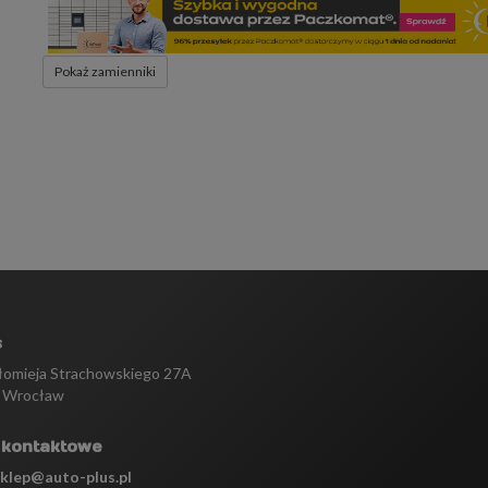
Pokaż zamienniki
s
tłomieja Strachowskiego 27A
 Wrocław
 kontaktowe
sklep@auto-plus.pl