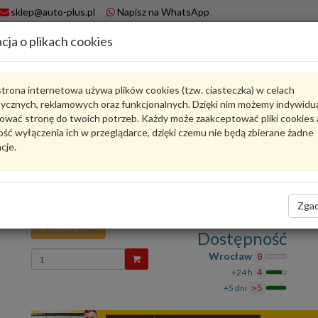
sklep@auto-plus.pl
Napisz na WhatsApp
cja o plikach cookies
A
Koszyk
trona internetowa używa plików cookies (tzw. ciasteczka) w celach
tycznych, reklamowych oraz funkcjonalnych. Dzięki nim możemy indywidu
Karta produktu
ować stronę do twoich potrzeb. Każdy może zaakceptować pliki cookies 
ść wyłączenia ich w przeglądarce, dzięki czemu nie będą zbierane żadne
cje.
4M0816411D
VAG
VAG - produkt oryginalny VW AUDI SEAT SKODA
Skraplacz czynnika chłodzącego ze zbiorn 4M081
Zgad
3 555,83 zł
Dostępność
Wprowadź
Wrocław
0
ilość
+24 h
4
+5 dni
>5