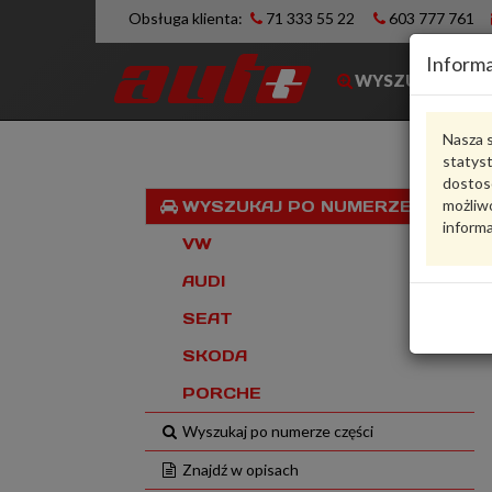
Obsługa klienta:
71 333 55 22
603 777 761
Informa
WYSZUKIWARK
Nasza s
statys
dostos
możliwo
WYSZUKAJ PO NUMERZE VIN
informa
VW
AUDI
SEAT
SKODA
PORCHE
Wyszukaj po numerze części
Znajdź w opisach