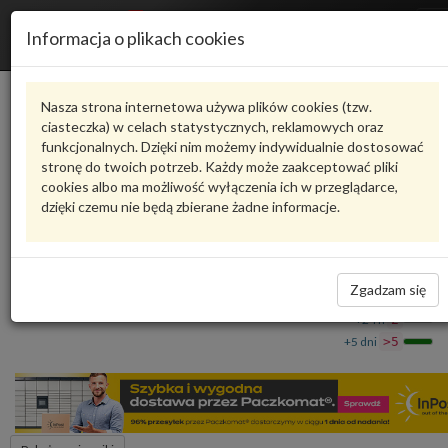
R
Informacja o plikach cookies
n
Karta produktu
Nasza strona internetowa używa plików cookies (tzw.
ciasteczka) w celach statystycznych, reklamowych oraz
funkcjonalnych. Dzięki nim możemy indywidualnie dostosować
4M0816741CN
VAG
stronę do twoich potrzeb. Każdy może zaakceptować pliki
cookies albo ma możliwość wyłączenia ich w przeglądarce,
VAG - produkt oryginalny VW AUDI SEAT SKODA
dzięki czemu nie będą zbierane żadne informacje.
Przewód czynnika chłodniczego 4M0816741CN VAG
1 054,90 zł
Dostępność
Zgadzam się
Wprowadź
Wrocław
0
ilość
+24 h
2
+5 dni
>5