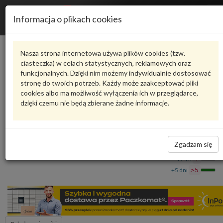
R
Informacja o plikach cookies
n
Karta produktu
Nasza strona internetowa używa plików cookies (tzw.
ciasteczka) w celach statystycznych, reklamowych oraz
funkcjonalnych. Dzięki nim możemy indywidualnie dostosować
4M0816805B
VAG
stronę do twoich potrzeb. Każdy może zaakceptować pliki
cookies albo ma możliwość wyłączenia ich w przeglądarce,
VAG - produkt oryginalny VW AUDI SEAT SKODA
dzięki czemu nie będą zbierane żadne informacje.
Zawór zwrotny 4M0816805B VAG
287,34 zł
Dostępność
Zgadzam się
Wprowadź
Wrocław
0
ilość
+24 h
1
+5 dni
>5